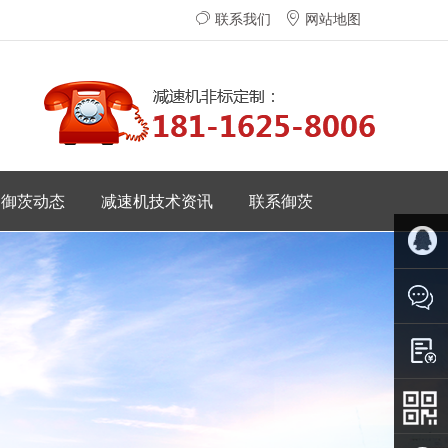
联系我们
网站地图
御茨动态
减速机技术资讯
联系御茨
联系客
服
技术咨
询
产品报