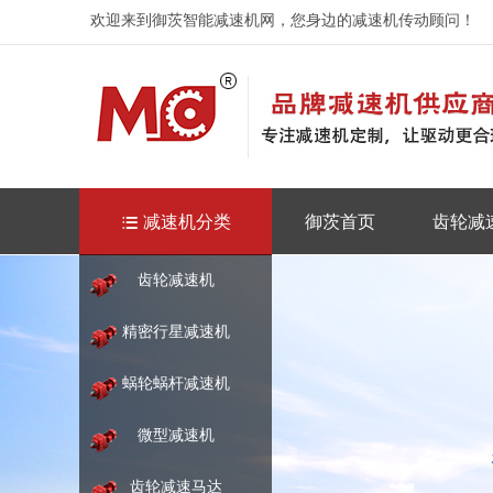
欢迎来到御茨智能减速机网，您身边的减速机传动顾问！
减速机分类
御茨首页
齿轮减
齿轮减速机
精密行星减速机
蜗轮蜗杆减速机
微型减速机
齿轮减速马达