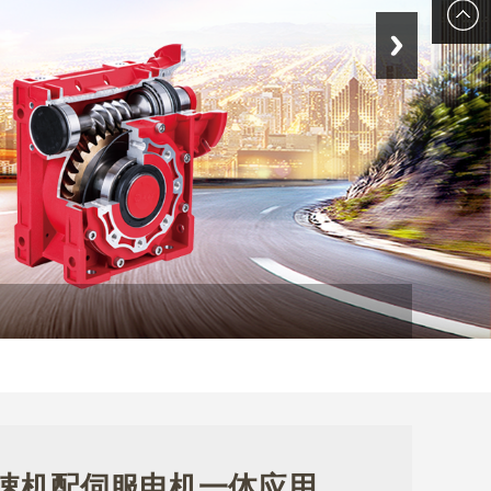
价
速机配伺服电机一体应用