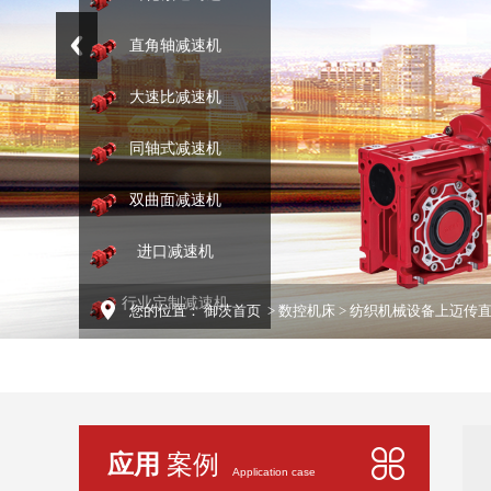
直角轴减速机
大速比减速机
同轴式减速机
双曲面减速机
进口减速机
行业定制减速机
您的位置：
御茨首页
>
数控机床
> 纺织机械设备上迈传
应用
案例
Application case