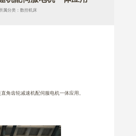
技术 所属分类：数控机床
是直角齿轮减速机
配伺服电机一体应用。