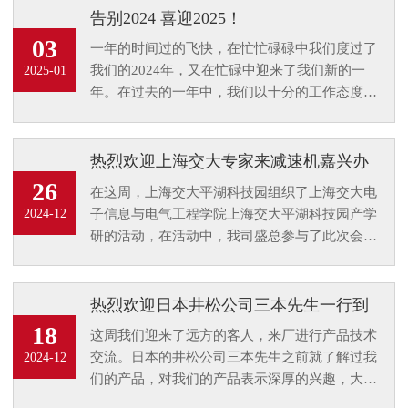
告别2024 喜迎2025！
03
一年的时间过的飞快，在忙忙碌碌中我们度过了
我们的2024年，又在忙碌中迎来了我们新的一
2025-01
年。在过去的一年中，我们以十分的工作态度来
对待我的每一位客户，在即将到来的一年，我们
将以全面的面貌来对待大家，致力解决大家的传
动动力问题。
热烈欢迎上海交大专家来减速机嘉兴办
事处参观指导
26
在这周，上海交大平湖科技园组织了上海交大电
子信息与电气工程学院上海交大平湖科技园产学
2024-12
研的活动，在活动中，我司盛总参与了此次会
议。会议过后，上海交大专家来办公处参观并参
与一些技术指导工作。
热烈欢迎日本井松公司三本先生一行到
厂进行技术交流
18
这周我们迎来了远方的客人，来厂进行产品技术
交流。日本的井松公司三本先生之前就了解过我
2024-12
们的产品，对我们的产品表示深厚的兴趣，大家
都知道日本的产品系列质量要求是非常严格的，