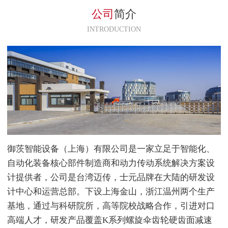
KM502系列，应用在客户的机床
公司
简介
设备中，使用平稳。
INTRODUCTION
御茨智能设备（上海）有限公司是一家立足于智能化、
自动化装备核心部件制造商和动力传动系统解决方案设
计提供者，公司是台湾迈传，士元品牌在大陆的研发设
计中心和运营总部。下设上海金山，浙江温州两个生产
基地，通过与科研院所，高等院校战略合作，引进对口
高端人才，研发产品覆盖K系列螺旋伞齿轮硬齿面减速