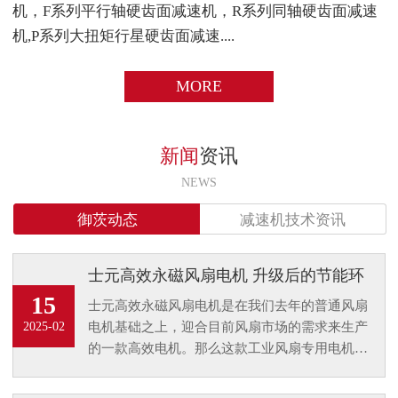
机，F系列平行轴硬齿面减速机，R系列同轴硬齿面减速
机,P系列大扭矩行星硬齿面减速....
MORE
新闻
资讯
NEWS
御茨动态
减速机技术资讯
士元高效永磁风扇电机 升级后的节能环
保电机
15
士元高效永磁风扇电机是在我们去年的普通风扇
电机基础之上，迎合目前风扇市场的需求来生产
2025-02
的一款高效电机。那么这款工业风扇专用电机的
升级又将是风扇行业怎样的一个趋势呢？又为客
户带来了什么样的优点升级？