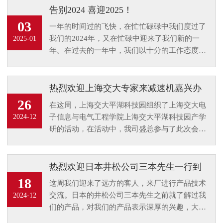
告别2024 喜迎2025！
03
一年的时间过的飞快，在忙忙碌碌中我们度过了
我们的2024年，又在忙碌中迎来了我们新的一
2025-01
年。在过去的一年中，我们以十分的工作态度来
对待我的每一位客户，在即将到来的一年，我们
将以全面的面貌来对待大家，致力解决大家的传
动动力问题。
热烈欢迎上海交大专家来减速机嘉兴办
事处参观指导
26
在这周，上海交大平湖科技园组织了上海交大电
子信息与电气工程学院上海交大平湖科技园产学
2024-12
研的活动，在活动中，我司盛总参与了此次会
议。会议过后，上海交大专家来办公处参观并参
与一些技术指导工作。
热烈欢迎日本井松公司三本先生一行到
厂进行技术交流
18
这周我们迎来了远方的客人，来厂进行产品技术
交流。日本的井松公司三本先生之前就了解过我
2024-12
们的产品，对我们的产品表示深厚的兴趣，大家
都知道日本的产品系列质量要求是非常严格的，