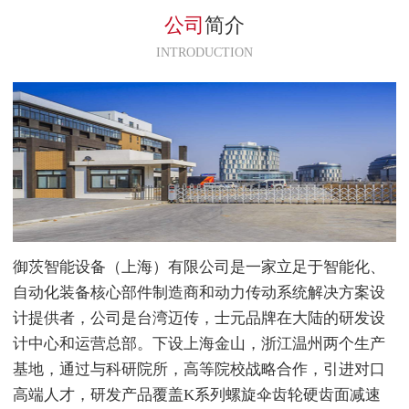
KM502系列，应用在客户的机床
公司
简介
设备中，使用平稳。
INTRODUCTION
御茨智能设备（上海）有限公司是一家立足于智能化、
自动化装备核心部件制造商和动力传动系统解决方案设
计提供者，公司是台湾迈传，士元品牌在大陆的研发设
计中心和运营总部。下设上海金山，浙江温州两个生产
基地，通过与科研院所，高等院校战略合作，引进对口
高端人才，研发产品覆盖K系列螺旋伞齿轮硬齿面减速