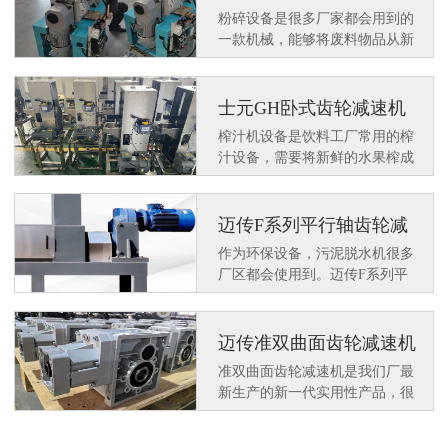
机应用在日资客户粉碎设
粉碎设备是很多厂家都会用到的
备上
一款机械，能够将废料物品从新
粉碎后在操作可使用，达到环保
利用的效果。那么一款好用的设
备上需要配套一款好用的减速电
士元GH卧式齿轮减速机
机来动力运行，士元SGF小型直
应用在榨汁机设备上
榨汁机设备是饮料工厂常用的榨
角减速电机很多客户都喜欢配套
汁设备，需要将新鲜的水果榨成
使用。那么都有什么特点呢？
汁水在深加工，士元GH卧式齿
轮减速机就是作为动力设备应用
在榨汁机设备上。
迈传F系列平行轴齿轮减
速机应用在污泥脱水机上
作为环保设备，污泥脱水机很多
厂区都会使用到。迈传F系列平
行轴齿轮减速机作为动力配套使
用平稳，为环保事业提供助力支
持。那么F系列平行轴齿轮减速
迈传准双曲面齿轮减速机
机在应用中有何特点呢？
KM502系列的应用
准双曲面齿轮减速机是我们厂最
新生产的新一代实用性产品，很
多客户在使用过程中给予了好
评，例如我们这客户常用的