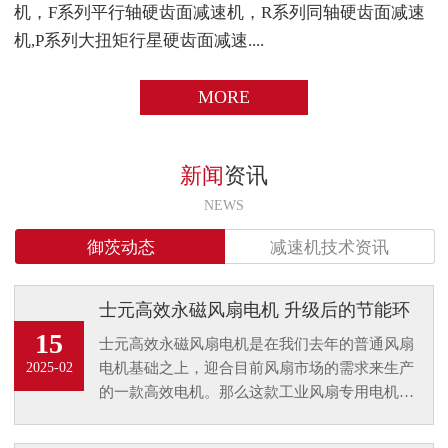
机，F系列平行轴硬齿面减速机，R系列同轴硬齿面减速
机,P系列大扭矩行星硬齿面减速....
MORE
新闻
资讯
NEWS
御茨动态
减速机技术资讯
士元高效永磁风扇电机 升级后的节能环
保电机
15
士元高效永磁风扇电机是在我们去年的普通风扇
电机基础之上，迎合目前风扇市场的需求来生产
2025-02
的一款高效电机。那么这款工业风扇专用电机的
升级又将是风扇行业怎样的一个趋势呢？又为客
户带来了什么样的优点升级？