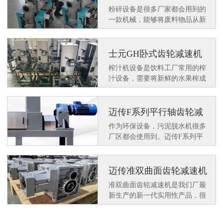
机应用在日资客户粉碎设
粉碎设备是很多厂家都会用到的
备上
一款机械，能够将废料物品从新
粉碎后在操作可使用，达到环保
利用的效果。那么一款好用的设
备上需要配套一款好用的减速电
士元GH卧式齿轮减速机
机来动力运行，士元SGF小型直
应用在榨汁机设备上
榨汁机设备是饮料工厂常用的榨
角减速电机很多客户都喜欢配套
汁设备，需要将新鲜的水果榨成
使用。那么都有什么特点呢？
汁水在深加工，士元GH卧式齿
轮减速机就是作为动力设备应用
在榨汁机设备上。
迈传F系列平行轴齿轮减
速机应用在污泥脱水机上
作为环保设备，污泥脱水机很多
厂区都会使用到。迈传F系列平
行轴齿轮减速机作为动力配套使
用平稳，为环保事业提供助力支
持。那么F系列平行轴齿轮减速
迈传准双曲面齿轮减速机
机在应用中有何特点呢？
KM502系列的应用
准双曲面齿轮减速机是我们厂最
新生产的新一代实用性产品，很
多客户在使用过程中给予了好
评，例如我们这客户常用的