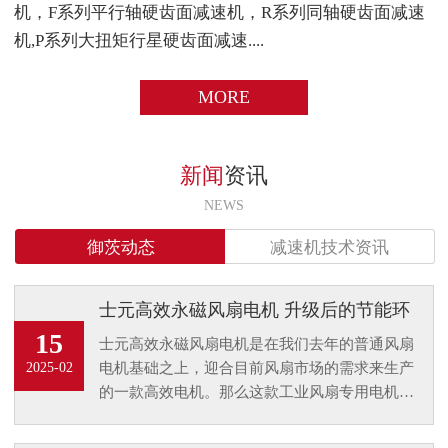
机，F系列平行轴硬齿面减速机，R系列同轴硬齿面减速
机,P系列大扭矩行星硬齿面减速....
MORE
新闻
资讯
NEWS
御茨动态
减速机技术资讯
士元高效永磁风扇电机 升级后的节能环
保电机
15
士元高效永磁风扇电机是在我们去年的普通风扇
电机基础之上，迎合目前风扇市场的需求来生产
2025-02
的一款高效电机。那么这款工业风扇专用电机的
升级又将是风扇行业怎样的一个趋势呢？又为客
户带来了什么样的优点升级？