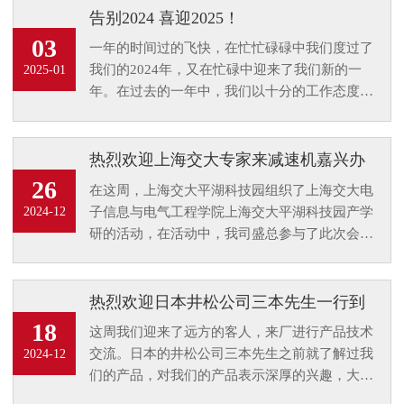
告别2024 喜迎2025！
03
一年的时间过的飞快，在忙忙碌碌中我们度过了
我们的2024年，又在忙碌中迎来了我们新的一
2025-01
年。在过去的一年中，我们以十分的工作态度来
对待我的每一位客户，在即将到来的一年，我们
将以全面的面貌来对待大家，致力解决大家的传
动动力问题。
热烈欢迎上海交大专家来减速机嘉兴办
事处参观指导
26
在这周，上海交大平湖科技园组织了上海交大电
子信息与电气工程学院上海交大平湖科技园产学
2024-12
研的活动，在活动中，我司盛总参与了此次会
议。会议过后，上海交大专家来办公处参观并参
与一些技术指导工作。
热烈欢迎日本井松公司三本先生一行到
厂进行技术交流
18
这周我们迎来了远方的客人，来厂进行产品技术
交流。日本的井松公司三本先生之前就了解过我
2024-12
们的产品，对我们的产品表示深厚的兴趣，大家
都知道日本的产品系列质量要求是非常严格的，