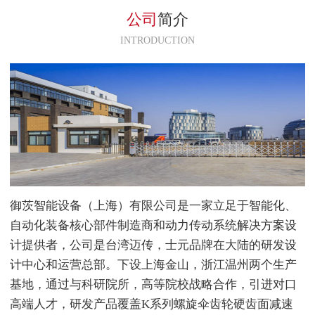
KM502系列，应用在客户的机床
公司
简介
设备中，使用平稳。
INTRODUCTION
御茨智能设备（上海）有限公司是一家立足于智能化、
自动化装备核心部件制造商和动力传动系统解决方案设
计提供者，公司是台湾迈传，士元品牌在大陆的研发设
计中心和运营总部。下设上海金山，浙江温州两个生产
基地，通过与科研院所，高等院校战略合作，引进对口
高端人才，研发产品覆盖K系列螺旋伞齿轮硬齿面减速