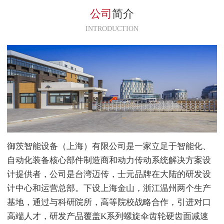
KM502系列，应用在客户的机床
公司
简介
设备中，使用平稳。
INTRODUCTION
御茨智能设备（上海）有限公司是一家立足于智能化、
自动化装备核心部件制造商和动力传动系统解决方案设
计提供者，公司是台湾迈传，士元品牌在大陆的研发设
计中心和运营总部。下设上海金山，浙江温州两个生产
基地，通过与科研院所，高等院校战略合作，引进对口
高端人才，研发产品覆盖K系列螺旋伞齿轮硬齿面减速