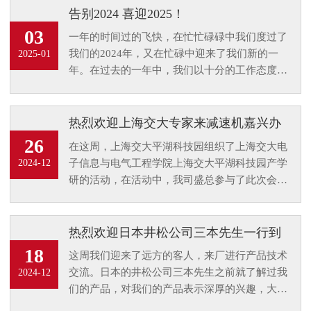
告别2024 喜迎2025！
03
一年的时间过的飞快，在忙忙碌碌中我们度过了
我们的2024年，又在忙碌中迎来了我们新的一
2025-01
年。在过去的一年中，我们以十分的工作态度来
对待我的每一位客户，在即将到来的一年，我们
将以全面的面貌来对待大家，致力解决大家的传
动动力问题。
热烈欢迎上海交大专家来减速机嘉兴办
事处参观指导
26
在这周，上海交大平湖科技园组织了上海交大电
子信息与电气工程学院上海交大平湖科技园产学
2024-12
研的活动，在活动中，我司盛总参与了此次会
议。会议过后，上海交大专家来办公处参观并参
与一些技术指导工作。
热烈欢迎日本井松公司三本先生一行到
厂进行技术交流
18
这周我们迎来了远方的客人，来厂进行产品技术
交流。日本的井松公司三本先生之前就了解过我
2024-12
们的产品，对我们的产品表示深厚的兴趣，大家
都知道日本的产品系列质量要求是非常严格的，