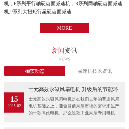
机，F系列平行轴硬齿面减速机，R系列同轴硬齿面减速
机,P系列大扭矩行星硬齿面减速....
MORE
新闻
资讯
NEWS
御茨动态
减速机技术资讯
士元高效永磁风扇电机 升级后的节能环
保电机
15
士元高效永磁风扇电机是在我们去年的普通风扇
电机基础之上，迎合目前风扇市场的需求来生产
2025-02
的一款高效电机。那么这款工业风扇专用电机的
升级又将是风扇行业怎样的一个趋势呢？又为客
户带来了什么样的优点升级？