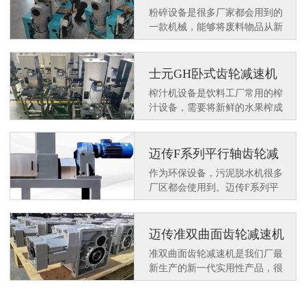
机应用在日资客户粉碎设
粉碎设备是很多厂家都会用到的
备上
一款机械，能够将废料物品从新
粉碎后在操作可使用，达到环保
利用的效果。那么一款好用的设
备上需要配套一款好用的减速电
士元GH卧式齿轮减速机
机来动力运行，士元SGF小型直
应用在榨汁机设备上
榨汁机设备是饮料工厂常用的榨
角减速电机很多客户都喜欢配套
汁设备，需要将新鲜的水果榨成
使用。那么都有什么特点呢？
汁水在深加工，士元GH卧式齿
轮减速机就是作为动力设备应用
在榨汁机设备上。
迈传F系列平行轴齿轮减
速机应用在污泥脱水机上
作为环保设备，污泥脱水机很多
厂区都会使用到。迈传F系列平
行轴齿轮减速机作为动力配套使
用平稳，为环保事业提供助力支
持。那么F系列平行轴齿轮减速
迈传准双曲面齿轮减速机
机在应用中有何特点呢？
KM502系列的应用
准双曲面齿轮减速机是我们厂最
新生产的新一代实用性产品，很
多客户在使用过程中给予了好
评，例如我们这客户常用的